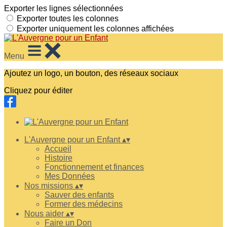
Exporter les lignes sélectionnées
Exporter toutes les colonnes
Exporter uniquement les colonnes affichées
Menu
Ajoutez un logo, un bouton, des réseaux sociaux
Cliquez pour éditer
L'Auvergne pour un Enfant
▴
▾
Accueil
Histoire
Fonctionnement et finances
Mes Données
Nos missions
▴
▾
Sauver des enfants
Former des médecins
Nous aider
▴
▾
Faire un Don