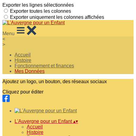
Exporter les lignes sélectionnées
Exporter toutes les colonnes
Exporter uniquement les colonnes affichées
Menu
<
>
Accueil
Histoire
Fonctionnement et finances
Mes Données
Ajoutez un logo, un bouton, des réseaux sociaux
Cliquez pour éditer
L'Auvergne pour un Enfant
▴
▾
Accueil
Histoire